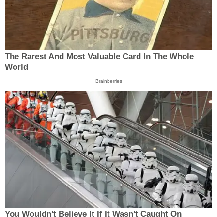
The Rarest And Most Valuable Card In The Whole
World
Brainberries
You Wouldn't Believe It If It Wasn't Caught On