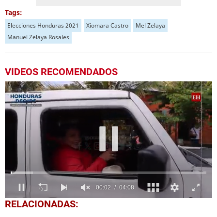
Tags:
Elecciones Honduras 2021
Xiomara Castro
Mel Zelaya
Manuel Zelaya Rosales
VIDEOS RECOMENDADOS
1
RELACIONADAS:
second
of