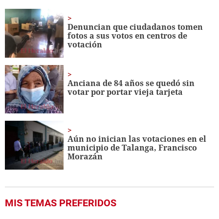
of
1
minute,
Denuncian que ciudadanos tomen
22
fotos a sus votos en centros de
seconds
votación
Anciana de 84 años se quedó sin
votar por portar vieja tarjeta
Aún no inician las votaciones en el
municipio de Talanga, Francisco
Morazán
MIS TEMAS PREFERIDOS