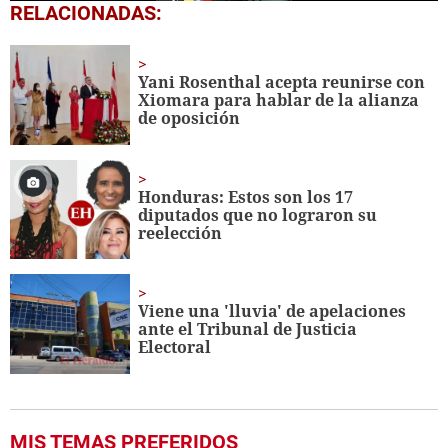
0
RELACIONADAS:
seconds
of
1
minute,
Yani Rosenthal acepta reunirse con
37
Xiomara para hablar de la alianza
seconds
de oposición
Honduras: Estos son los 17
diputados que no lograron su
reelección
Viene una 'lluvia' de apelaciones
ante el Tribunal de Justicia
Electoral
MIS TEMAS PREFERIDOS