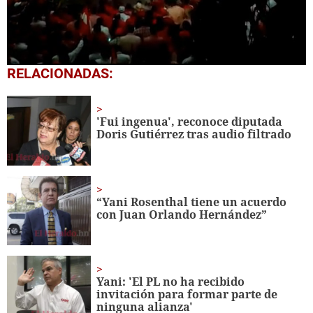
0
RELACIONADAS:
seconds
of
1
minute,
'Fui ingenua', reconoce diputada
31
Doris Gutiérrez tras audio filtrado
seconds
“Yani Rosenthal tiene un acuerdo
con Juan Orlando Hernández”
Yani: 'El PL no ha recibido
invitación para formar parte de
ninguna alianza'