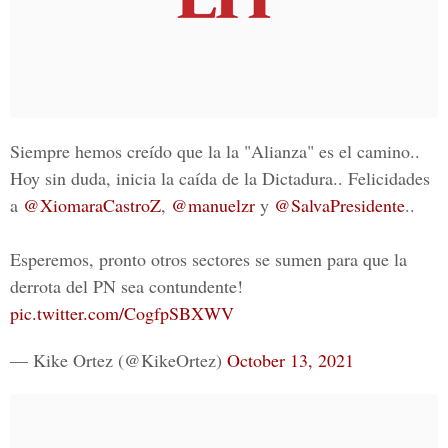
Siempre hemos creído que la la "Alianza" es el camino..
Hoy sin duda, inicia la caída de la Dictadura.. Felicidades
a ⁦
@XiomaraCastroZ
⁩, ⁦
@manuelzr
⁩ y ⁦
@SalvaPresidente
⁩..
Esperemos, pronto otros sectores se sumen para que la
derrota del PN sea contundente!
pic.twitter.com/CogfpSBXWV
— Kike Ortez (@KikeOrtez)
October 13, 2021