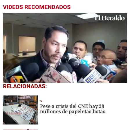
VIDEOS RECOMENDADOS
0
RELACIONADAS:
seconds
of
1
minute,
Pese a crisis del CNE hay 28
49
millones de papeletas listas
seconds