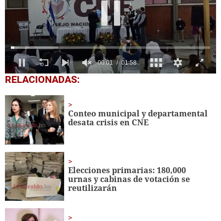
0
RELACIONADAS:
seconds
of
1
minute,
Conteo municipal y departamental
58
desata crisis en CNE
seconds
Elecciones primarias: 180,000
urnas y cabinas de votación se
reutilizarán