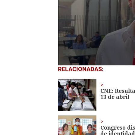
0
RELACIONADAS:
seconds
of
2
minutes,
CNE: Resulta
0
Volume
13 de abril
0%
Congreso dis
de identidad