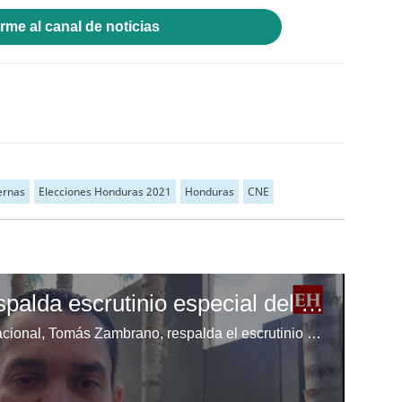
rme al canal de noticias
ernas
Elecciones Honduras 2021
Honduras
CNE
Tomás Zambrano respalda escrutinio especial del CNE
El jefe de bancada del Partido Nacional, Tomás Zambrano, respalda el escrutinio especial del CNE y afirma que el proceso debe garantizar transparencia y respeto a la voluntad popular.