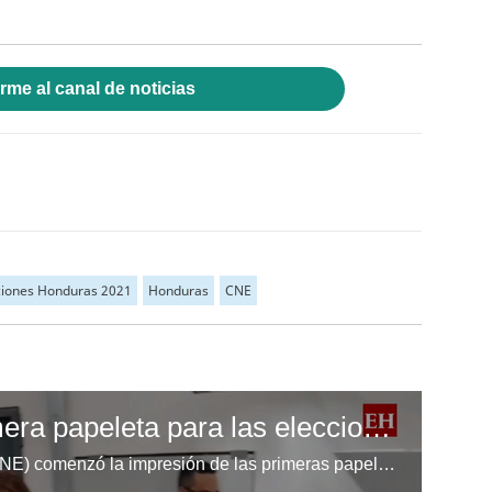
rme al canal de noticias
ciones Honduras 2021
Honduras
CNE
CNE imprime la primera papeleta para las elecciones generales 2025 en Honduras
El Consejo Nacional Electoral (CNE) comenzó la impresión de las primeras papeletas electorales rumbo a las elecciones generales 2025 en Honduras, marcando el inicio oficial del proceso democrático.