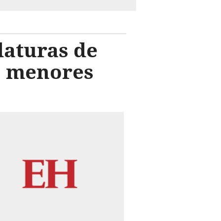
aturas de
as menores