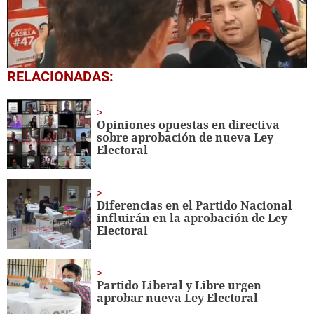
0
RELACIONADAS:
seconds
of
6
minutes,
Opiniones opuestas en directiva
54
sobre aprobación de nueva Ley
seconds
Electoral
Diferencias en el Partido Nacional
influirán en la aprobación de Ley
Electoral
Partido Liberal y Libre urgen
aprobar nueva Ley Electoral