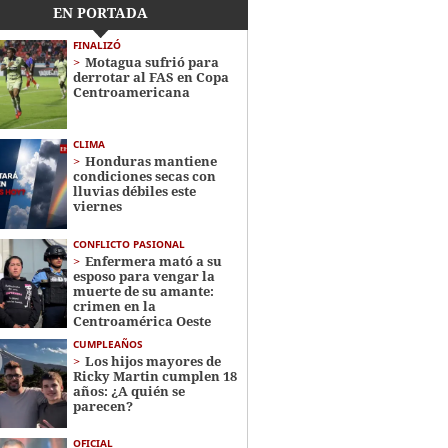
EN PORTADA
FINALIZÓ
Motagua sufrió para
derrotar al FAS en Copa
Centroamericana
CLIMA
Honduras mantiene
condiciones secas con
lluvias débiles este
viernes
CONFLICTO PASIONAL
Enfermera mató a su
esposo para vengar la
muerte de su amante:
crimen en la
Centroamérica Oeste
CUMPLEAÑOS
Los hijos mayores de
Ricky Martin cumplen 18
años: ¿A quién se
parecen?
OFICIAL