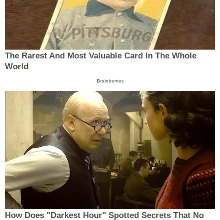
The Rarest And Most Valuable Card In The Whole
World
Brainberries
How Does "Darkest Hour" Spotted Secrets That No