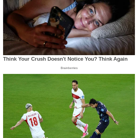
Think Your Crush Doesn't Notice You? Think Again
Brainberries