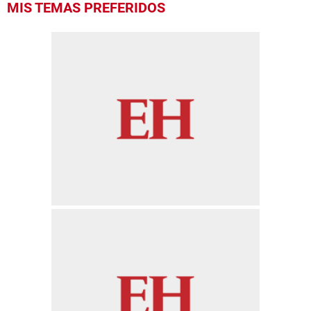
MIS TEMAS PREFERIDOS
seconds
of
57
seconds