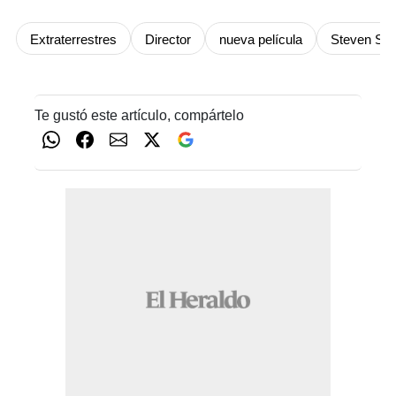
Extraterrestres
Director
nueva película
Steven Spi
Te gustó este artículo, compártelo