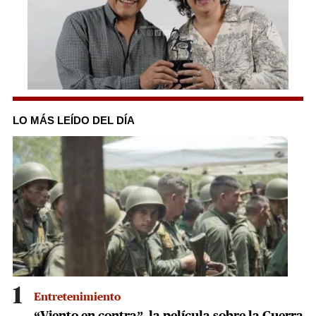
0
of
1
LO MÁS LEÍDO DEL DÍA
minute,
54
seconds
1
Entretenimiento