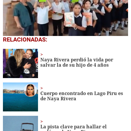
0
RELACIONADAS:
seconds
of
1
minute,
Naya Rivera perdió la vida por
56
salvar la de su hijo de 4 años
seconds
Cuerpo encontrado en Lago Piru es
de Naya Rivera
La pista clave para hallar el