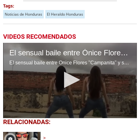
Tags:
Noticias de Honduras
El Heraldo Honduras
VIDEOS RECOMENDADOS
El sensual baile entre Ónice Flores "Campanita" y su amiga Lissy Ayala
El sensual baile entre Ónice Flores "Campanita" y su amiga Lissy Ayala
0
RELACIONADAS:
seconds
of
40