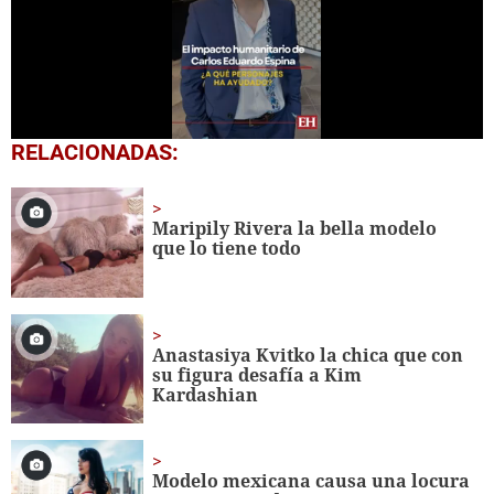
0
RELACIONADAS:
of
1
minute,
1
Maripily Rivera la bella modelo
second
que lo tiene todo
Anastasiya Kvitko la chica que con
su figura desafía a Kim
Kardashian
Modelo mexicana causa una locura