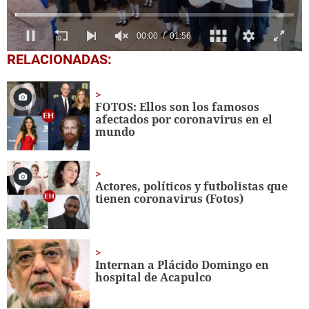
0
RELACIONADAS:
seconds
of
1
minute,
FOTOS: Ellos son los famosos
56
afectados por coronavirus en el
seconds
mundo
Actores, políticos y futbolistas que
tienen coronavirus (Fotos)
Internan a Plácido Domingo en
hospital de Acapulco