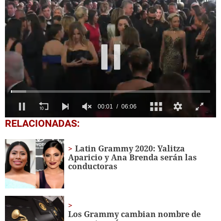
0
RELACIONADAS:
seconds
of
6
Latin Grammy 2020: Yalitza
minutes,
Aparicio y Ana Brenda serán las
6
conductoras
seconds
Los Grammy cambian nombre de