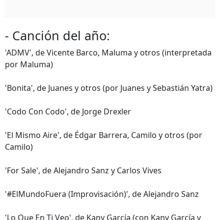
- Canción del año:
'ADMV', de Vicente Barco, Maluma y otros (interpretada
por Maluma)
'Bonita', de Juanes y otros (por Juanes y Sebastián Yatra)
'Codo Con Codo', de Jorge Drexler
'El Mismo Aire', de Édgar Barrera, Camilo y otros (por
Camilo)
'For Sale', de Alejandro Sanz y Carlos Vives
'#ElMundoFuera (Improvisación)', de Alejandro Sanz
'Lo Que En Ti Veo', de Kany García (con Kany García y