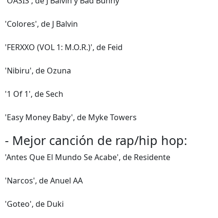
'OASIS', de J Balvin y Bad Bunny
'Colores', de J Balvin
'FERXXO (VOL 1: M.O.R.)', de Feid
'Nibiru', de Ozuna
'1 Of 1', de Sech
'Easy Money Baby', de Myke Towers
- Mejor canción de rap/hip hop:
'Antes Que El Mundo Se Acabe', de Residente
'Narcos', de Anuel AA
'Goteo', de Duki