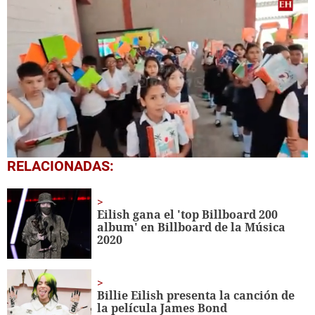
0
RELACIONADAS:
seconds
of
1
minute,
Eilish gana el '
top Billboard 200
56
album
' en Billboard de la Música
seconds
2020
Billie Eilish presenta la canción de
la película James Bond