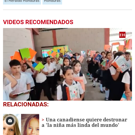
El Heraldo Honduras
Honduras
VIDEOS RECOMENDADOS
0
RELACIONADAS:
seconds
of
1
Una canadiense quiere destronar
minute,
a 'la niña más linda del mundo'
56
seconds