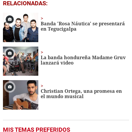
0
RELACIONADAS:
seconds
of
26
seconds
Banda 'Rosa Náutica' se presentará
en Tegucigalpa
La banda hondureña Madame Gruv
lanzará video
Christian Ortega, una promesa en
el mundo musical
MIS TEMAS PREFERIDOS