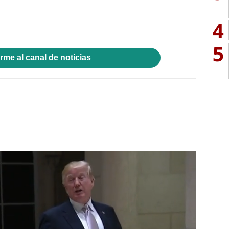
4
5
rme al canal de noticias