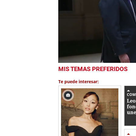
0
MIS TEMAS PREFERIDOS
seconds
of
45
Te puede interesar:
seconds
Volume
0%
COM
Leo
fon
une
esp