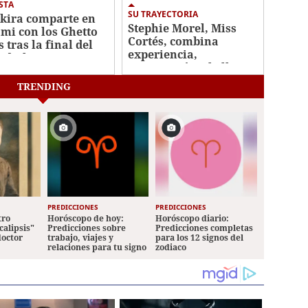
STA
SU TRAYECTORIA
kira comparte en
Stephie Morel, Miss
mi con los Ghetto
Cortés, combina
 tras la final del
experiencia,
dial
preparación y belleza
rumbo a Miss
TRENDING
Honduras 2026
PREDICCIONES
PREDICCIONES
tro
Horóscopo de hoy:
Horóscopo diario:
calipsis"
Predicciones sobre
Predicciones completas
doctor
trabajo, viajes y
para los 12 signos del
relaciones para tu signo
zodiaco