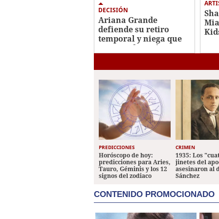
ARTI
DECISIÓN
Sha
Ariana Grande
Mia
defiende su retiro
Kids
temporal y niega que
Mun
sea una decisión
"impulsiva"
PREDICCIONES
CRIMEN
Horóscopo de hoy:
1935: Los "cua
predicciones para Aries,
jinetes del apo
Tauro, Géminis y los 12
asesinaron al 
signos del zodiaco
Sánchez
CONTENIDO PROMOCIONADO