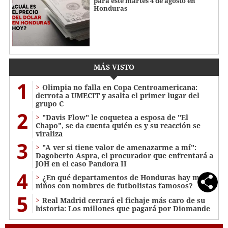
para este martes 4 de agosto en
Honduras
MÁS VISTO
1
Olimpia no falla en Copa Centroamericana:
derrota a UMECIT y asalta el primer lugar del
grupo C
2
"Davis Flow" le coquetea a esposa de "El
Chapo", se da cuenta quién es y su reacción se
viraliza
3
"A ver si tiene valor de amenazarme a mí":
Dagoberto Aspra, el procurador que enfrentará a
JOH en el caso Pandora II
4
¿En qué departamentos de Honduras hay más
niños con nombres de futbolistas famosos?
5
Real Madrid cerrará el fichaje más caro de su
historia: Los millones que pagará por Diomande