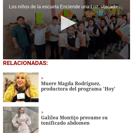
Los niños de la escuela Enciende una Luz, ubicada en la colonia Altos de Santa Rosa, al sur de Tegucigalpa, recibieron cuadernos Quick como parte de la Campaña Maratón del Saber.
0
RELACIONADAS:
seconds
of
1
minute,
Muere Magda Rodríguez,
56
productora del programa 'Hoy'
seconds
Galilea Montijo presume su
tonificado abdomen