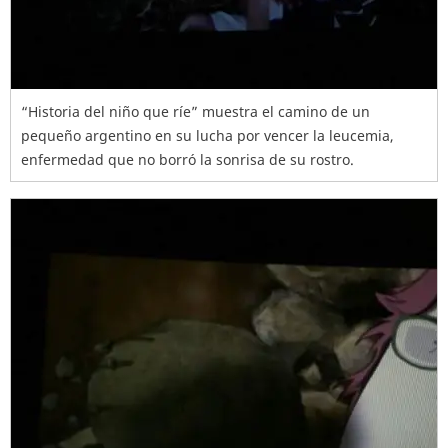
“Historia del niño que ríe” muestra el camino de un
pequeño argentino en su lucha por vencer la leucemia,
enfermedad que no borró la sonrisa de su rostro.