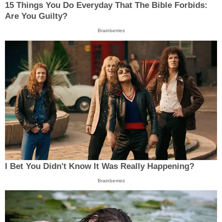
15 Things You Do Everyday That The Bible Forbids:
Are You Guilty?
Brainberries
I Bet You Didn't Know It Was Really Happening?
Brainberries