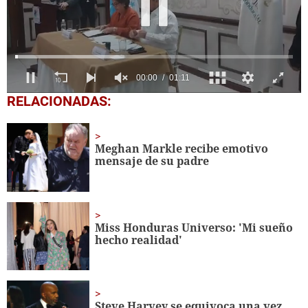
0
RELACIONADAS:
seconds
of
1
minute,
Meghan Markle recibe emotivo
11
mensaje de su padre
seconds
Miss Honduras Universo: 'Mi sueño
hecho realidad'
Steve Harvey se equivoca una vez