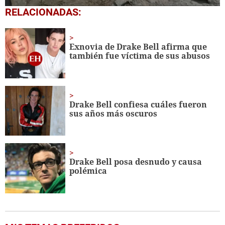
0
RELACIONADAS:
seconds
of
14
seconds
Exnovia de Drake Bell afirma que
también fue víctima de sus abusos
Drake Bell confiesa cuáles fueron
sus años más oscuros
Drake Bell posa desnudo y causa
polémica