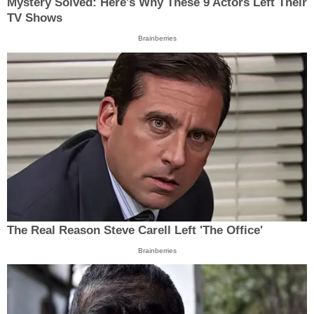
Mystery Solved: Here's Why These 9 Actors Left Their
TV Shows
Brainberries
The Real Reason Steve Carell Left 'The Office'
Brainberries