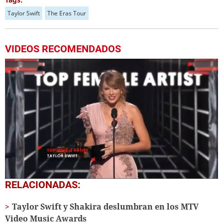
Taylor Swift
The Eras Tour
VIDEOS RECOMENDADOS
0
RELACIONADAS:
seconds
of
Taylor Swift y Shakira deslumbran en los MTV
58
seconds
Video Music Awards