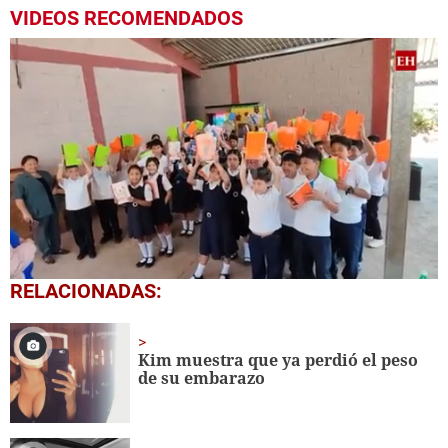
VIDEOS RECOMENDADOS
0
RELACIONADAS:
seconds
of
1
minute,
Kim muestra que ya perdió el peso
56
de su embarazo
seconds