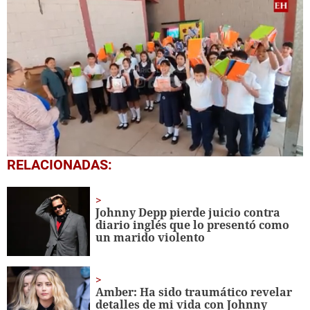
0
RELACIONADAS:
seconds
of
1
minute,
Johnny Depp pierde juicio contra
56
diario inglés que lo presentó como
seconds
un marido violento
Amber: Ha sido traumático revelar
detalles de mi vida con Johnny