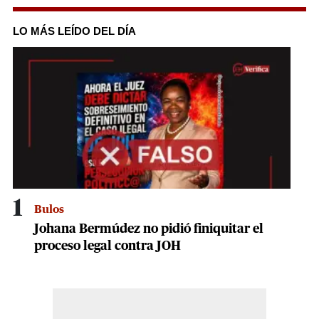
0
seconds
of
LO MÁS LEÍDO DEL DÍA
23
seconds
1
Bulos
Johana Bermúdez no pidió finiquitar el
proceso legal contra JOH