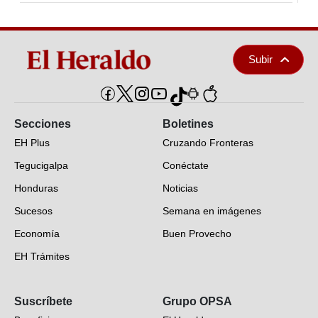
Subir
Secciones
Boletines
EH Plus
Cruzando Fronteras
Tegucigalpa
Conéctate
Honduras
Noticias
Sucesos
Semana en imágenes
Economía
Buen Provecho
EH Trámites
Opinión
Suscríbete
Grupo OPSA
EH Verifica