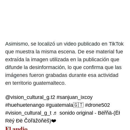
Asimismo, se localizó un video publicado en TikTok
que muestra la misma escena. De ese material fue
extraída la imagen utilizada en la publicación que
difunde la desinformación, lo que confirma que las
imágenes fueron grabadas durante esa actividad
en territorio guatemalteco.
@vision_cultural_g.t2
#sanjuan_ixcoy
#huehuetenango
#guatemala🇬🇹
#drone502
#vision_cultural_g_t
♬ sonido original - Bëřňä-(Ëł
Rëý Đë Čöřäžöňëš)❤️
El audio