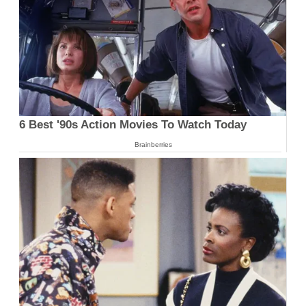
6 Best '90s Action Movies To Watch Today
Brainberries