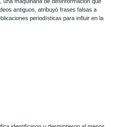
s, una maquinaria de desinformación que
deos antiguos, atribuyó frases falsas a
licaciones periodísticas para influir en la
ica identificaron y desmintieron al menos