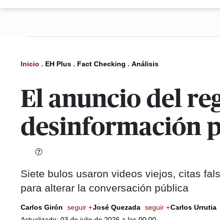
Inicio
.
EH Plus
.
Fact Checking
.
Análisis
El anuncio del r
desinformación p
Siete bulos usaron videos viejos, citas f
para alterar la conversación pública
Carlos Girón
seguir +
José Quezada
seguir +
Carlos Urrutia
Actualizado: 03 de julio de 2026 a las 00:00