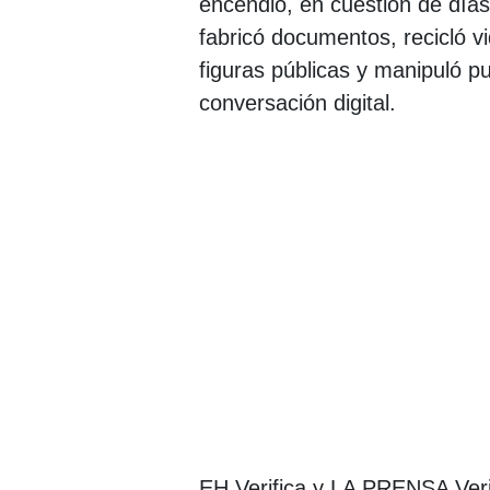
encendió, en cuestión de día
fabricó documentos, recicló vi
figuras públicas y manipuló pub
conversación digital.
EH Verifica y LA PRENSA Verif