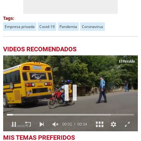
Tags:
Empresa privada
Covid-19
Pandemia
Coronavirus
VIDEOS RECOMENDADOS
0
MIS TEMAS PREFERIDOS
of