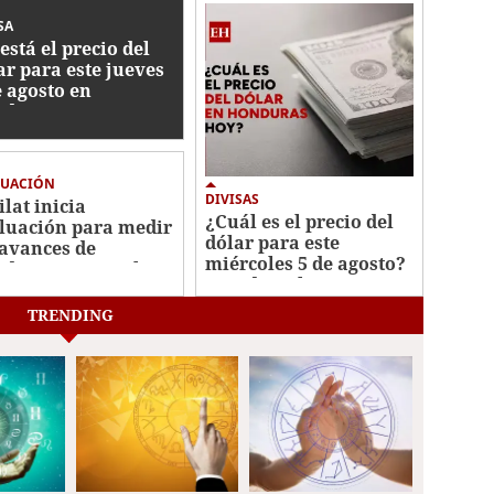
SA
está el precio del
ar para este jueves
e agosto en
nduras
LUACIÓN
DIVISAS
ilat inicia
¿Cuál es el precio del
luación para medir
dólar para este
 avances de
miércoles 5 de agosto?
duras contra el
Esto dice el BCH
ado de activos
TRENDING