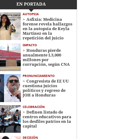
EN PORTADA
AUTOPSIA
Asfixia: Medicina
forense revela hallazgos
en la autopsia de Keyla
Martínez en la
repetición del juicio
IMPACTO
Honduras pierde
anualmente L3,000
millones por
corrupción, según CNA
PRONUNCIAMIENTO
Congresista de EE UU
cuestiona juicios
políticos y regreso de
JOH a Honduras
CELEBRACIÓN
Definen listado de
centros educativos para
los desfiles patrios en la
capital
DECISIÓN