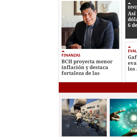
41
seconds
Volume
DIVI
0%
Así 
dól
6 d
Ho
EVA
FINANZAS
Gaf
BCH proyecta menor
eva
inflación y destaca
los
fortaleza de las
Hon
reservas
lav
internacionales