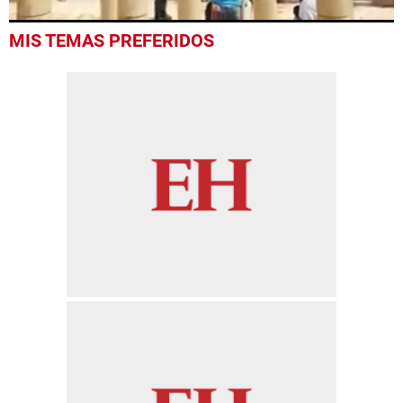
0
MIS TEMAS PREFERIDOS
seconds
of
38
seconds