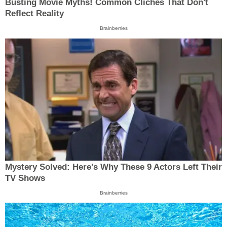
Busting Movie Myths! Common Clichés That Don't
Reflect Reality
Brainberries
Mystery Solved: Here's Why These 9 Actors Left Their
TV Shows
Brainberries