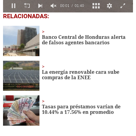
0
RELACIONADAS:
seconds
of
1
minute,
Banco Central de Honduras alerta
40
de falsos agentes bancarios
seconds
La energía renovable cara sube
compras de la ENEE
Tasas para préstamos varían de
10.44% a 17.56% en promedio