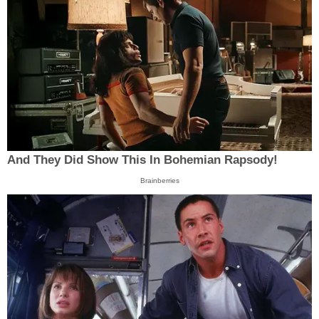
And They Did Show This In Bohemian Rapsody!
Brainberries