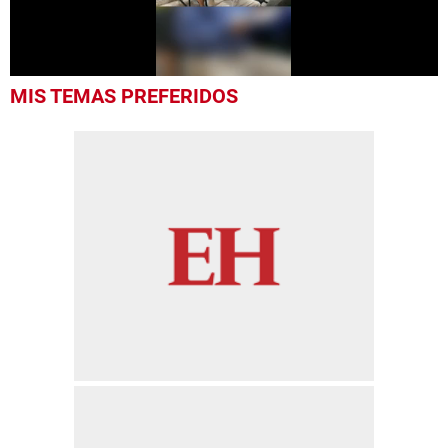
0
MIS TEMAS PREFERIDOS
seconds
of
57
seconds