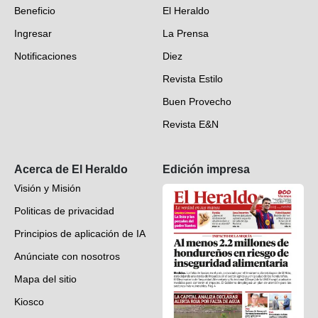
Beneficio
El Heraldo
Fotogalerías
Ingresar
La Prensa
Deportes
Notificaciones
Diez
Videos
Revista Estilo
Hondureños en el mundo
Buen Provecho
Revista E&N
Suscripción
Acerca de El Heraldo
Edición impresa
Visión y Misión
Politicas de privacidad
Principios de aplicación de IA
Anúnciate con nosotros
Mapa del sitio
Kiosco