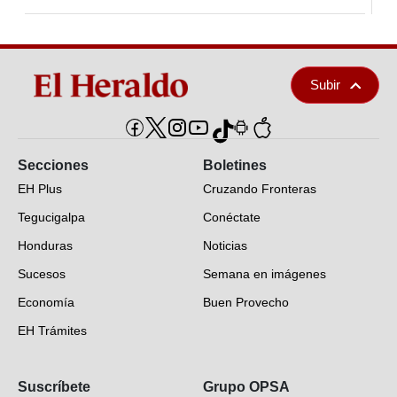
Subir
Secciones
Boletines
EH Plus
Cruzando Fronteras
Tegucigalpa
Conéctate
Honduras
Noticias
Sucesos
Semana en imágenes
Economía
Buen Provecho
EH Trámites
Opinión
Suscríbete
Grupo OPSA
EH Verifica