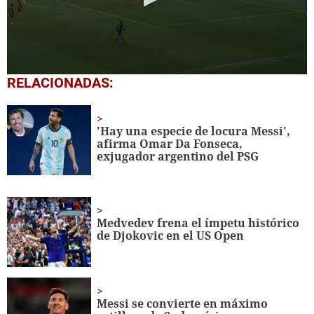
0
RELACIONADAS:
seconds
of
1
minute,
'Hay una especie de locura Messi',
5
afirma Omar Da Fonseca,
seconds
exjugador argentino del PSG
Medvedev frena el ímpetu histórico
de Djokovic en el US Open
Messi se convierte en máximo