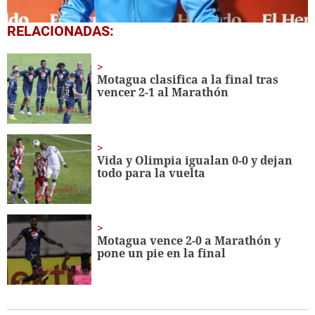
0
RELACIONADAS:
seconds
of
5
minutes,
Motagua clasifica a la final tras
38
vencer 2-1 al Marathón
seconds
Vida y Olimpia igualan 0-0 y dejan
todo para la vuelta
Motagua vence 2-0 a Marathón y
pone un pie en la final