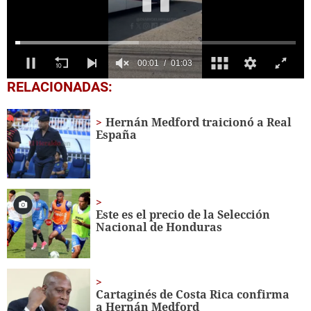
0
RELACIONADAS:
seconds
of
1
Hernán Medford traicionó a Real
minute,
España
3
seconds
Este es el precio de la Selección
Nacional de Honduras
Cartaginés de Costa Rica confirma
a Hernán Medford