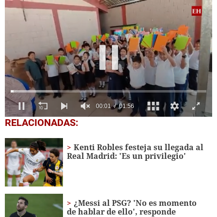
0
RELACIONADAS:
seconds
of
1
Kenti Robles festeja su llegada al
minute,
Real Madrid: 'Es un privilegio'
56
seconds
¿Messi al PSG? 'No es momento
de hablar de ello', responde