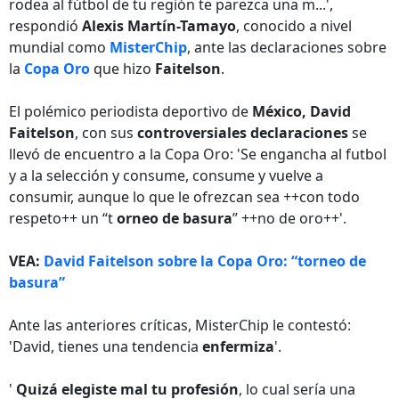
rodea al fútbol de tu región te parezca una m...',
respondió
Alexis Martín-Tamayo
, conocido a nivel
mundial como
MisterChip
, ante las declaraciones sobre
la
Copa Oro
que hizo
Faitelson
.
El polémico periodista deportivo de
México,
David
Faitelson
, con sus
controversiales declaraciones
se
llevó de encuentro a la Copa Oro: 'Se engancha al futbol
y a la selección y consume, consume y vuelve a
consumir, aunque lo que le ofrezcan sea ++con todo
respeto++ un “t
orneo de basura
” ++no de oro++'.
VEA:
David Faitelson sobre la Copa Oro: “torneo de
basura”
Ante las anteriores críticas, MisterChip le contestó:
'David, tienes una tendencia
enfermiza
'.
'
Quizá elegiste mal tu profesión
, lo cual sería una