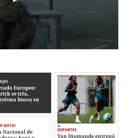
AJES
cado Europeo:
rick se iría,
celona busca su
ida y se tamabalea
haje de Rodri
E NOTA!
DEPORTES
a Nacional de
Yan Diomande entrenó
duras: hora y