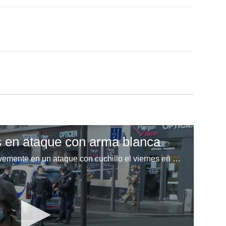
s en ataque con arma blanca
Dos personas fueron heridas gravemente en un ataque con cuchillo el viernes en París, frente a la antigua sede de Charlie Hebdo, coincidiendo con la celebración del juicio por el sangriento atentado yihadista que en 2015 diezmó la redacción de esta revista satírica por publicar caricaturas del profeta Mahoma.