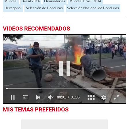
Mundial
Brasil 2014
Eliminatorias
Mundial Brasil 2014
Hexagonal
Selección de Honduras
Selección Nacional de Honduras
VIDEOS RECOMENDADOS
0
MIS TEMAS PREFERIDOS
seconds
of
1
minute,
35