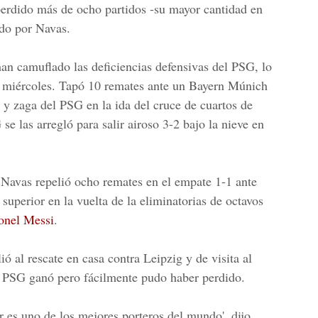
erdido más de ocho partidos -su mayor cantidad en
ido por
Navas.
han camuflado las deficiencias defensivas del PSG, lo
l miércoles. Tapó 10 remates ante un Bayern Múnich
 y zaga del
PSG
en la ida del cruce de cuartos de
G
se las arregló para salir airoso 3-2 bajo la nieve en
Navas repelió ocho remates en el empate 1-1 ante
uperior en la vuelta de la eliminatorias de octavos
onel Messi
.
ó al rescate en casa contra Leipzig y de visita al
el PSG ganó pero fácilmente pudo haber perdido.
r es uno de los mejores porteros del mundo', dijo