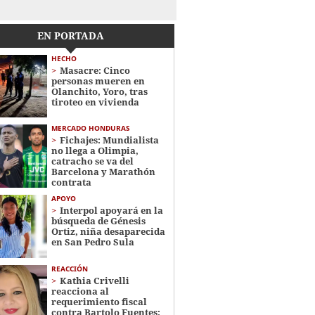
EN PORTADA
HECHO
Masacre: Cinco
personas mueren en
Olanchito, Yoro, tras
tiroteo en vivienda
MERCADO HONDURAS
Fichajes: Mundialista
no llega a Olimpia,
catracho se va del
Barcelona y Marathón
contrata
APOYO
Interpol apoyará en la
búsqueda de Génesis
Ortiz, niña desaparecida
en San Pedro Sula
REACCIÓN
Kathia Crivelli
reacciona al
requerimiento fiscal
contra Bartolo Fuentes: