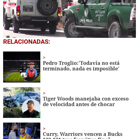
0
RELACIONADAS:
seconds
of
1
minute,
Pedro Troglio:'Todavía no está
8
terminado, nada es imposible'
seconds
Tiger Woods manejaba con exceso
de velocidad antes de chocar
Curry, Warriors vencen a Bucks