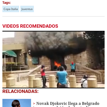
Tags:
Copa Italia
Juventus
VIDEOS RECOMENDADOS
0
RELACIONADAS:
seconds
of
38
Novak Djokovic llega a Belgrado
seconds