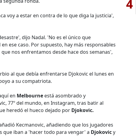
4
la segunda ronda.
nca voy a estar en contra de lo que diga la justicia',
esastre', dijo Nadal. 'No es el único que
 en ese caso. Por supuesto, hay más responsables
 la que nos enfrentamos desde hace dos semanas',
bio al que debía enfrentarse Djokovic el lunes en
apoyo a su compatriota.
aquí en
Melbourne
está asombrado y
c, 77º del mundo, en Instagram, tras batir al
 que heredó el hueco dejado por
Djokovic.
, añadió Kecmanovic, añadiendo que los jugadores
os que iban a 'hacer todo para vengar' a
Djokovic
y