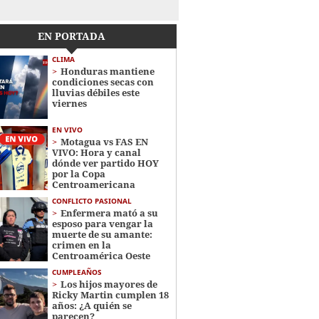
EN PORTADA
CLIMA
Honduras mantiene
condiciones secas con
lluvias débiles este
viernes
EN VIVO
Motagua vs FAS EN
VIVO: Hora y canal
dónde ver partido HOY
por la Copa
Centroamericana
CONFLICTO PASIONAL
Enfermera mató a su
esposo para vengar la
muerte de su amante:
crimen en la
Centroamérica Oeste
CUMPLEAÑOS
Los hijos mayores de
Ricky Martin cumplen 18
años: ¿A quién se
parecen?