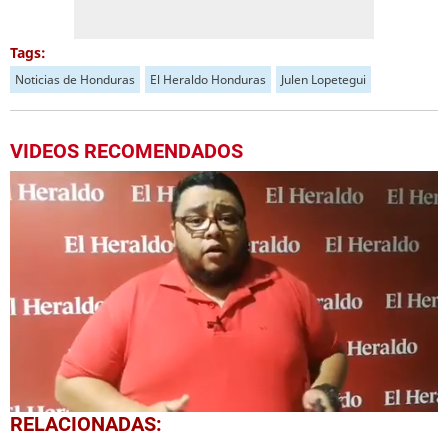
Tags:
Noticias de Honduras
El Heraldo Honduras
Julen Lopetegui
VIDEOS RECOMENDADOS
0
RELACIONADAS:
seconds