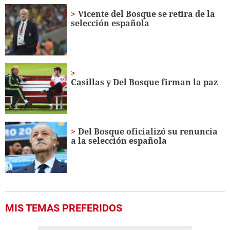
of
10
Vicente del Bosque se retira de la
minutes,
selección española
57
seconds
Casillas y Del Bosque firman la paz
Del Bosque oficializó su renuncia
a la selección española
MIS TEMAS PREFERIDOS