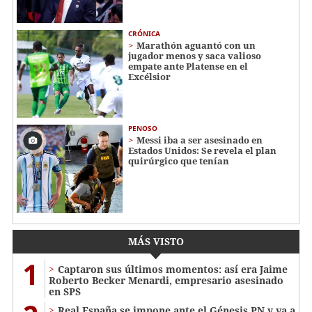
CRÓNICA
Marathón aguantó con un
jugador menos y saca valioso
empate ante Platense en el
Excélsior
PENOSO
Messi iba a ser asesinado en
Estados Unidos: Se revela el plan
quirúrgico que tenían
MÁS VISTO
1
Captaron sus últimos momentos: así era Jaime
Roberto Becker Menardi​​​, empresario asesinado
en SPS
Real España se impone ante el Génesis PN y va a